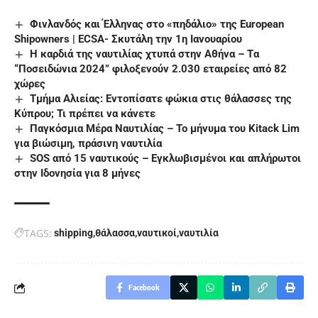
Φινλανδός και Έλληνας στο «πηδάλιο» της European
Shipowners | ECSA- Σκυτάλη την 1η Ιανουαρίου
Η καρδιά της ναυτιλίας χτυπά στην Αθήνα – Tα
“Ποσειδώνια 2024” φιλοξενούν 2.030 εταιρείες από 82
χώρες
Τμήμα Αλιείας: Εντοπίσατε φώκια στις θάλασσες της
Κύπρου; Τι πρέπει να κάνετε
Παγκόσμια Μέρα Ναυτιλίας – Το μήνυμα του Kitack Lim
για βιώσιμη, πράσινη ναυτιλία
SOS από 15 ναυτικούς – Εγκλωβισμένοι και απλήρωτοι
στην Ιδονησία για 8 μήνες
TAGS:
shipping
θάλασσα
ναυτικοί
ναυτιλία
Facebook