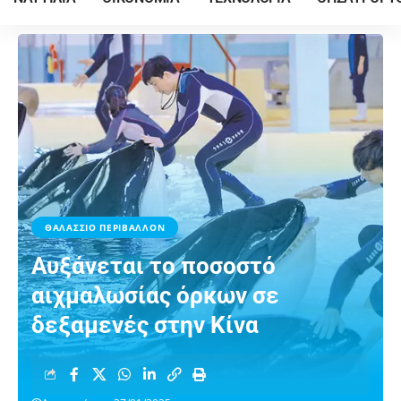
ΘΑΛΑΣΣΙΟ ΠΕΡΙΒΑΛΛΟΝ
Αυξάνεται το ποσοστό
αιχμαλωσίας όρκων σε
δεξαμενές στην Κίνα