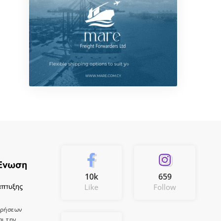
10k
659
Like
Follow
ιρήσεων
αι την