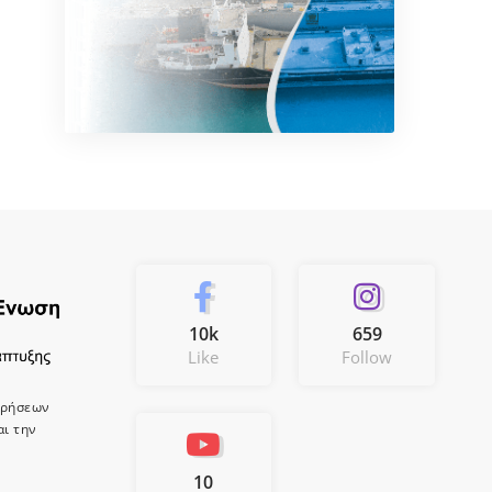
10k
659
Like
Follow
ιρήσεων
αι την
10