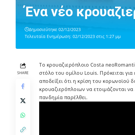
Ένα νέο κρουαζιε
Δημοσιεύτηκε 02/12/2023
Τελευταία Ενημέρωση: 02/12/2023 στις 1:27 μμ
Το κρουαζιερόπλοιο Costa neoRomantic
στόλο του ομίλου Louis. Πρόκειται γι
SHARE
αποδείξει ότι η κρίση του κορωνοϊού δη
κρουαζιερόπλοιων να ετοιμάζονται να 
πανδημία παρέλθει.