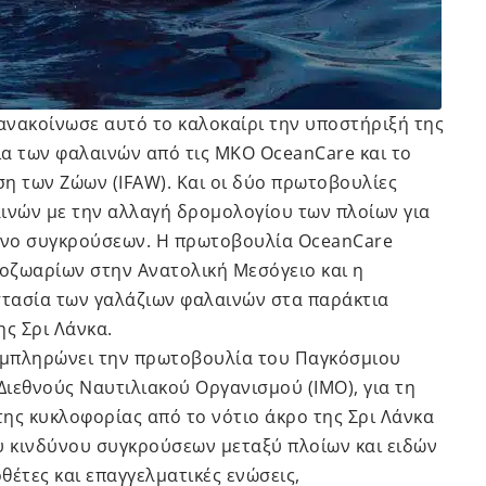
ανακοίνωσε αυτό το καλοκαίρι την υποστήριξή της
α των φαλαινών από τις ΜΚΟ OceanCare και το
ση των Ζώων (IFAW). Και οι δύο πρωτοβουλίες
νών με την αλλαγή δρομολογίου των πλοίων για
υνο συγκρούσεων. Η πρωτοβουλία OceanCare
οζωαρίων στην Ανατολική Μεσόγειο και η
τασία των γαλάζιων φαλαινών στα παράκτια
ης Σρι Λάνκα.
υμπληρώνει την πρωτοβουλία του Παγκόσμιου
Διεθνούς Ναυτιλιακού Οργανισμού (IMO), για τη
ης κυκλοφορίας από το νότιο άκρο της Σρι Λάνκα
υ κινδύνου συγκρούσεων μεταξύ πλοίων και ειδών
θέτες και επαγγελματικές ενώσεις,