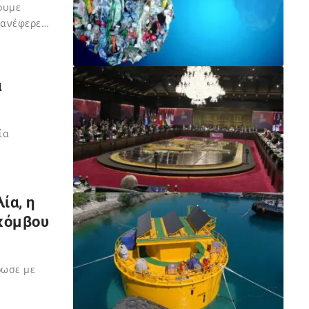
ουμε
 ανέφερε…
α
ία
ία, η
κόμβου
ρωσε με