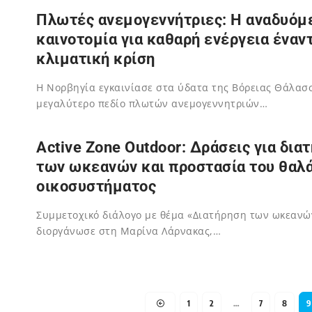
02/12/2023
Πλωτές ανεμογεννήτριες: Η αναδυόμ
καινοτομία για καθαρή ενέργεια έναντ
κλιματική κρίση
Η Νορβηγία εγκαινίασε στα ύδατα της Βόρειας Θάλασ
μεγαλύτερο πεδίο πλωτών ανεμογεννητριών…
02/12/2023
Active Zone Outdoor: Δράσεις για δια
των ωκεανών και προστασία του θαλ
οικοσυστήματος
Συμμετοχικό διάλογο με θέμα «Διατήρηση των ωκεανών
διοργάνωσε στη Μαρίνα Λάρνακας,…
02/12/2023
1
2
…
7
8
9