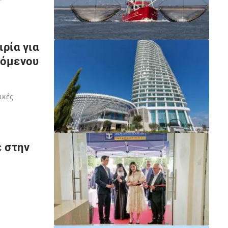
ρία για
φόμενου
ικές
ε στην