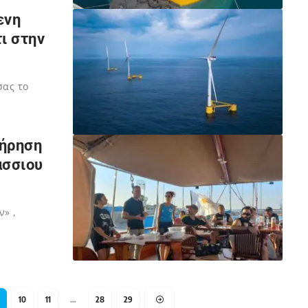
ενη
ι στην
σας το
τήρηση
άσσιου
» ,
10
11
…
28
29