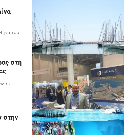
ρίνα
4 για τους
ρας στη
ας
γειο,
ν στην