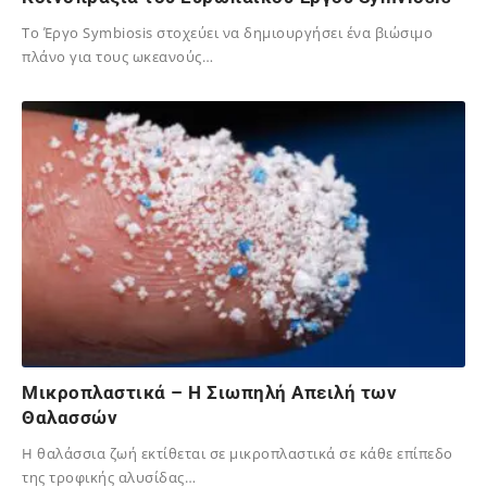
Tο Έργο Symbiosis στοχεύει να δημιουργήσει ένα βιώσιμο
πλάνο για τους ωκεανούς…
19/11/2024
Μικροπλαστικά – Η Σιωπηλή Απειλή των
Θαλασσών
Η θαλάσσια ζωή εκτίθεται σε μικροπλαστικά σε κάθε επίπεδο
της τροφικής αλυσίδας…