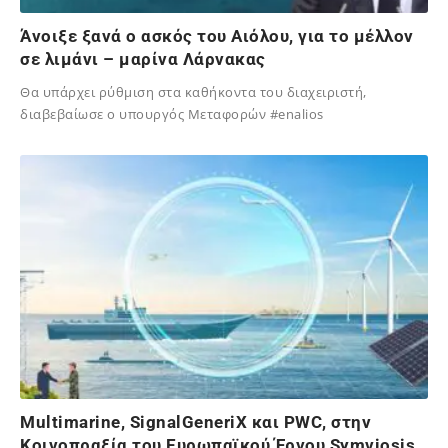
Άνοιξε ξανά ο ασκός του Αιόλου, για το μέλλον
σε λιμάνι – μαρίνα Λάρνακας
Θα υπάρχει ρύθμιση στα καθήκοντα του διαχειριστή,
διαβεβαίωσε ο υπουργός Μεταφορών #enalios
03/12/2024
Multimarine, SignalGeneriX και PWC, στην
Κοινοπραξία του Ευρωπαϊκού Έργου Symviosis