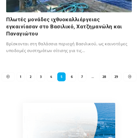
Πλωτές μονάδες ιχθυοκαλλιέργειας
εγκαινίασαν στο Βασιλικό, Χατζημανώλη και
Παναγιώτου
Βρίσκονται στη θαλάσσια περιοχή Βασιλικού, ως καινοτόμες
υποδομές συστημάτων σίτισης για τις…
05/10/2024
1
2
3
4
5
6
7
…
28
29