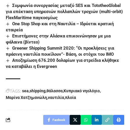
Συμφωνία συνεργασίας μεταξύ SES και TototheoGlobal
για επέκταση υπηρεσιών πολλαπλών τροχιών (multi-orbit)
FlexMaritime παγκοσμίως
Οne Stop Shop και στη Ναυτιλία – Ιδρύεται κρατική
εταιρεία
Eπιστήμονες στην Αλάσκα επικοινώνησαν με μια
φάλαινα (βίντεο)
Greener Shipping Summit 2020: “Οι προκλήσεις για
πράσινη ναυτιλία ποικίλουν”- Βάση, οι στόχοι του ΙΜΟ
Αποζημίωση 676.200 δολαρίων για στρείδια κλήθηκε
να καταβάλει η Evergreen
TAGS:
sea
shipping
θάλασσα
Κυπριακό νηολόγιο
Μαρίνα Χατζημανώλη
ναυτιλία
πλοία
Facebook