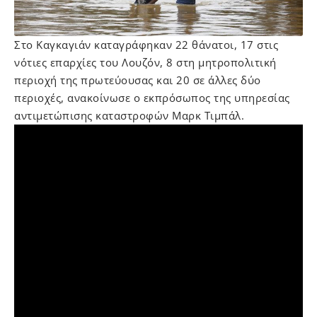
Στο Καγκαγιάν καταγράφηκαν 22 θάνατοι, 17 στις
νότιες επαρχίες του Λουζόν, 8 στη μητροπολιτική
περιοχή της πρωτεύουσας και 20 σε άλλες δύο
περιοχές, ανακοίνωσε ο εκπρόσωπος της υπηρεσίας
αντιμετώπισης καταστροφών Μαρκ Τιμπάλ.