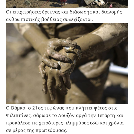
Οι επιχειρήσεις έρευνας και διάσωσης και διανομής
ανθρωπιστικής βοήθειας συνεχίζονται.
Ο Βάμκο, ο 21ος τυφώνας που πλήττει φέτος στις
Φιλιππίνες, σάρωσε το Λουζόν αργά την Τετάρτη και
προκάλεσε τις χειρότερες πλημμύρες εδώ και χρόνια
σε μέρος της πρωτεύουσας.