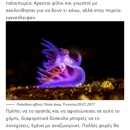
ταλαιπωρία. Αρκετοί φίλοι και γνωστοί με
ακολούθησαν για να δουν τι κάνω, αλλά στην πορεία
εγκατέλειψαν.
Flabellina affinis,19mts deep, Protaras,09.07.2017
Πρέπει να το αγαπάς και να αφοσιώνεσαι σε αυτό το
χόμπι, διαφορετικά δύσκολα μπορείς να το
συνεχίσεις. Εμένα με αναζωογονεί. Πολλές φορές θα