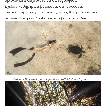
βρίσκω κάτι ξεχωριστό να φωτογραφίσω.
Σχεδόν καθημερινά βρίσκομαι στη θάλασσα.
Επισκέπτομαι συχνά τα ναυάγια της Κύπρου, κάποτε
με άλλο δύτη ακολουθούμε πιο βαθιά κατάδυση.
Natsumi Mitsuno, Japanese freediver, with Chelonia Mydas