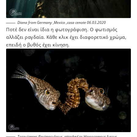
Diana from Germany ,Mexico ,casa cenote 06.03.2020
Ποτέ δεν είναι ίδια η φωτογράφιση. Ο φωτισμός
αλλάζει ραγδαία. Κάθε κλικ έχει διαφορετικό χρώμα,
επειδή ο βυθός έχει κίνηση.
Torquigener flavimaculosus ,attacked to Hippocampus fuscus