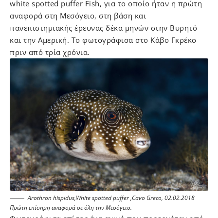
white spotted puffer Fish, για το οποίο ήταν η πρώτη
αναφορά στη Μεσόγειο, στη βάση και
πανεπιστημιακής έρευνας δέκα μηνών στην Βυρητό
και την Αμερική. Το φωτογράφισα στο Κάβο Γκρέκο
πριν από τρία χρόνια.
Arothron hispidus,White spotted puffer ,Cavo Greco, 02.02.2018
Πρώτη επίσημη αναφορά σε όλη την Μεσόγειο.