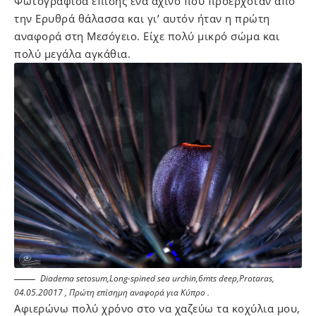
Φωτογράφισα επίσης ένα αχινό που προερχόταν από
την Ερυθρά θάλασσα και γι’ αυτόν ήταν η πρώτη
αναφορά στη Μεσόγειο. Είχε πολύ μικρό σώμα και
πολύ μεγάλα αγκάθια.
Diadema setosum,Long-spined sea urchin,6mts deep,Protaras,
04.05.20017 , Πρώτη επίσημη αναφορά για Κύπρο .
Αφιερώνω πολύ χρόνο στο να χαζεύω τα κοχύλια μου,