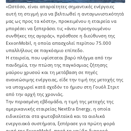
«Ωστόσο, είναι απαραίτητες σημαντικές ενέργειες
αυτή τη στιγμή για να βελτιωθεί η ανταγωνιστικότητά
μας ως προς τα κόστη», προκειμένου η εταιρεία να
μπορέσει να ξεπεράσει τις «άνευ προηγουμένου
συνθήκες της αγοράς», πρόσθεσε η διεύθυνση της
ExxonMobil, η οποία απασχολεί περίπου 75.000
υπαλλήλους σε παγκόσμιο επίπεδο.
Η εταιρεία, που υφίσταται βαρύ πλήγμα από την
πανδημία, την πτώση της παγκόσμιας ζήτησης
μαύρου χρυσού και τη μετάβαση σε πηγές
ανανεώσιμης ενέργειας, είδε την τιμή της μετοχής της
να υποχωρεί κατά σχεδόν το ήμισυ στη Γουόλ Στριτ
από την αρχή της χρονιάς.
Την περασμένη εβδομάδα, η τιμή της μετοχής της
αμερικανικής εταιρείας NextEra Energy, η οποία
ειδικεύεται στα φωτοβολταϊκά και τα αιολικά
ενεργειακά συστήματα, ξεπέρασε για πρώτη φορά
αυτή της ExxonMobil, παρά τη χαώδη διαφορά