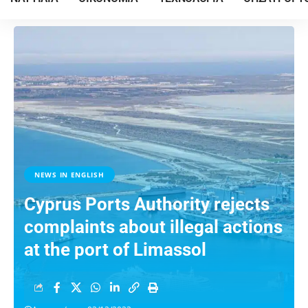
NEWS IN ENGLISH
Cyprus Ports Authority rejects
complaints about illegal actions
at the port of Limassol