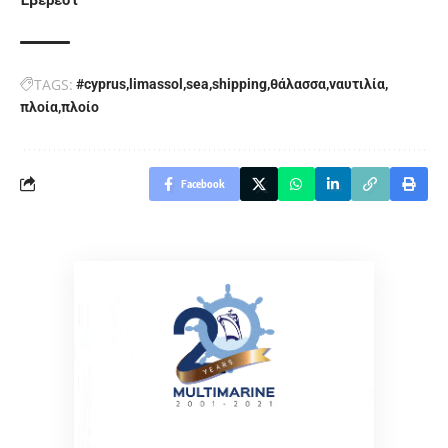
TAGS:
#cyprus
limassol
sea
shipping
θάλασσα
ναυτιλία
πλοία
πλοίο
Facebook