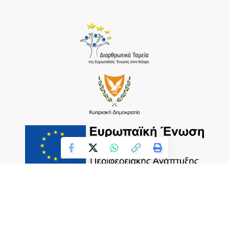
Το έργο υποβλήθηκε στα πλαίσια του Σχεδίου Ψηφιακής
Αναβάθμισης των Επιχειρήσεων και συνχρηματοδοτείται
από το Ευρωπαϊκό ταμείο περιφερειακής Ανάπτυξης και την
Κυπριακή Δημοκρατία.