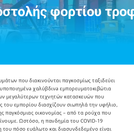
οστολής φορτίου τρο
υμάτων που διακινούνται παγκοσμίως ταξιδεύει
τυποποιημένa χαλύβδινa εμπορευματοκιβώτια
των μεγαλύτερων τεχνητών κατασκευών που
ες του εμπορίου διασχίζουν σιωπηλά την υφήλιο,
ς παγκόσμιας οικονομίας – από τα ρούχα που
ίνουμε. Ωστόσο, η πανδημία του COVID-19
η του πόσο ευάλωτο και διασυνδεδεμένο είναι