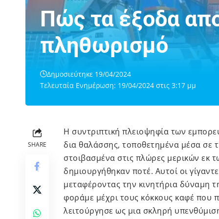
Πώς τα έξοδα απ
πληθωρισμό
Δημοσιεύτηκε 19/04/2024
Τελευταία Ενημέρωση: 19/04/2024 στις 3:17 μμ
Η συντριπτική πλειοψηφία των εμπορε
δια θαλάσσης, τοποθετημένα μέσα σε 
SHARE
στοιβασμένα στις πλώρες μερικών εκ 
δημιουργήθηκαν ποτέ. Αυτοί οι γίγαντ
μεταφέροντας την κινητήρια δύναμη τη
φοράμε μέχρι τους κόκκους καφέ που π
λειτούργησε ως μια σκληρή υπενθύμισ