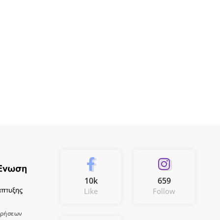
10k
659
Like
Follow
ιρήσεων